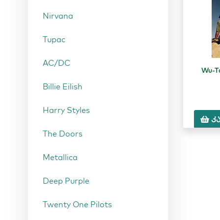
Nirvana
Tupac
AC/DC
Wu-T
Billie Eilish
Harry Styles
კ
The Doors
Metallica
Deep Purple
Twenty One Pilots