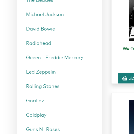
The Beatles
Michael Jackson
David Bowie
Radiohead
Wu-T
Queen - Freddie Mercury
Led Zeppelin
კ
Rolling Stones
Gorillaz
Coldplay
Guns N' Roses