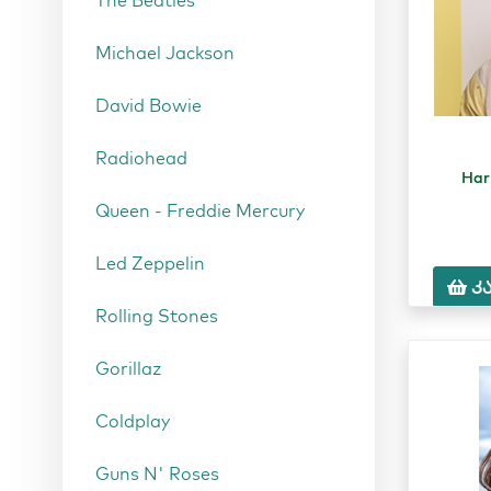
The Beatles
Michael Jackson
David Bowie
Radiohead
Har
Queen - Freddie Mercury
Led Zeppelin
კ
Rolling Stones
Gorillaz
Coldplay
Guns N' Roses