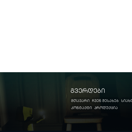
გვერდები
მთავარი
ჩვენ შესახებ
სიახ
კონტაქტი
პროდუქცია