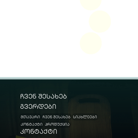
ჩვენ შესახებ
გვერდები
მთავარი
ჩვენ შესახებ
სიახლეები
კონტაქტი
პროდუქცია
კონტაქტი