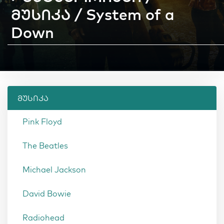
მუსიკა / System of a
Down
მუსიკა
Pink Floyd
The Beatles
Michael Jackson
David Bowie
Radiohead