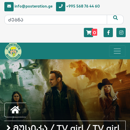
info@posteration.ge
+995 568 76 44 60
0
მუსიკა / TV girl / TV girl