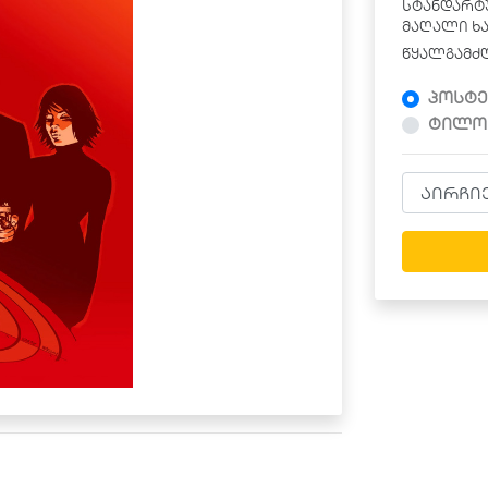
სტანდარტუ
მაღალი ხ
წყალგამძ
პოსტე
ტილო